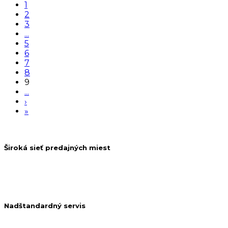
1
2
3
...
5
6
7
8
9
...
›
»
Široká sieť predajných miest
Nadštandardný servis