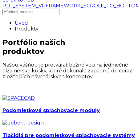
PLG_SYSTEM_VPFRAMEWORK_SCROLL_TO_BOTTO
Úvod
Produkty
Portfólio
našich
produktov
Našou vášňou je pretvárať bežné veci na jedinečné
dizajnérske kúsky, ktoré dokonale zapadnú do čoraz
zložitejších návrhárskych konceptov.
Podomietkové splachovacie moduly
Tlačidlá pre podomietkové splachovacie systémy