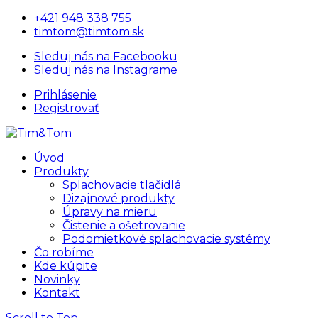
+421 948 338 755
timtom@timtom.sk
Sleduj nás na Facebooku
Sleduj nás na Instagrame
Prihlásenie
Registrovať
Úvod
Produkty
Splachovacie tlačidlá
Dizajnové produkty
Úpravy na mieru
Čistenie a ošetrovanie
Podomietkové splachovacie systémy
Čo robíme
Kde kúpite
Novinky
Kontakt
Scroll to Top