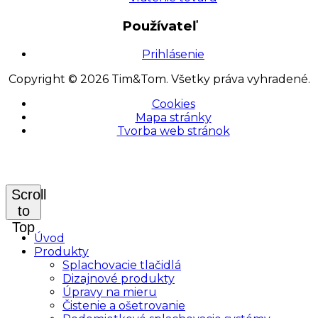
Používateľ
Prihlásenie
Copyright © 2026 Tim&Tom. Všetky práva vyhradené.
Cookies
Mapa stránky
Tvorba web stránok
Scroll
to
Top
Úvod
Produkty
Splachovacie tlačidlá
Dizajnové produkty
Úpravy na mieru
Čistenie a ošetrovanie