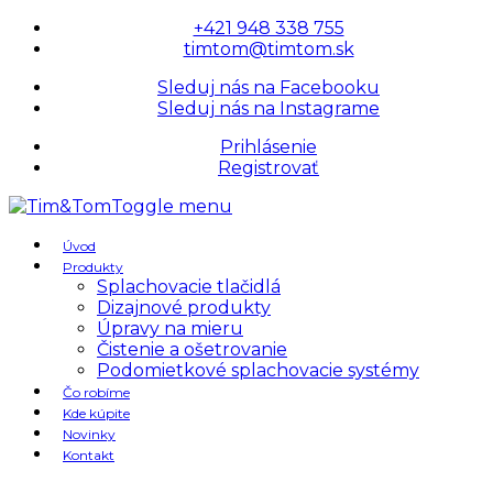
+421 948 338 755
timtom@timtom.sk
Sleduj nás na Facebooku
Sleduj nás na Instagrame
Prihlásenie
Registrovať
Toggle menu
Úvod
Produkty
Splachovacie tlačidlá
Dizajnové produkty
Úpravy na mieru
Čistenie a ošetrovanie
Podomietkové splachovacie systémy
Čo robíme
Kde kúpite
Novinky
Kontakt