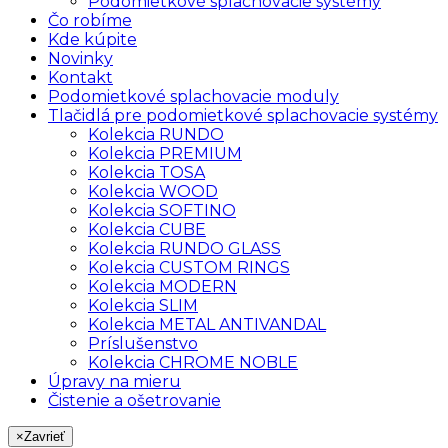
Podomietkové splachovacie systémy
Čo robíme
Kde kúpite
Novinky
Kontakt
Podomietkové splachovacie moduly
Tlačidlá pre podomietkové splachovacie systémy
Kolekcia RUNDO
Kolekcia PREMIUM
Kolekcia TOSA
Kolekcia WOOD
Kolekcia SOFTINO
Kolekcia CUBE
Kolekcia RUNDO GLASS
Kolekcia CUSTOM RINGS
Kolekcia MODERN
Kolekcia SLIM
Kolekcia METAL ANTIVANDAL
Príslušenstvo
Kolekcia CHROME NOBLE
Úpravy na mieru
Čistenie a ošetrovanie
×
Zavrieť