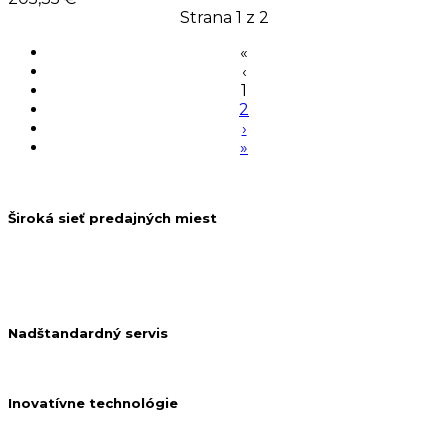
Strana 1 z 2
«
‹
1
2
›
»
Široká sieť predajných miest
Nadštandardný servis
Inovatívne technológie