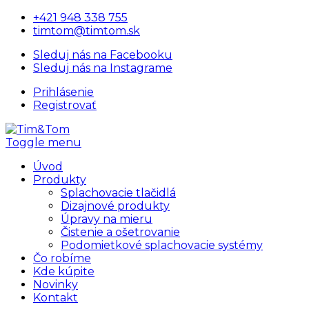
+421 948 338 755
timtom@timtom.sk
Sleduj nás na Facebooku
Sleduj nás na Instagrame
Prihlásenie
Registrovať
Toggle menu
Úvod
Produkty
Splachovacie tlačidlá
Dizajnové produkty
Úpravy na mieru
Čistenie a ošetrovanie
Podomietkové splachovacie systémy
Čo robíme
Kde kúpite
Novinky
Kontakt