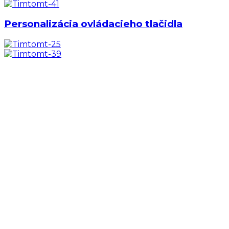
Personalizácia ovládacieho tlačidla
Personalizácia ovládacieho tlačidla
Personalizácia ovládacieho tlačidla, TRAVE
Široká sieť predajných miest