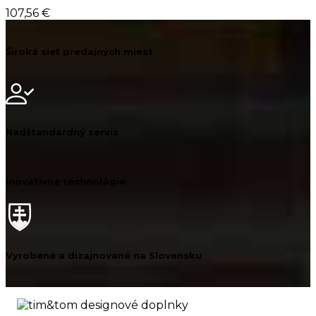
107,56 €
Široká sieť predajných miest
Nadštandardný servis
Inovatívne technológie
Vyrobené a dizajnované na Slovensku