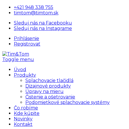
+421 948 338 755
timtom@timtom.sk
Sleduj nás na Facebooku
Sleduj nás na Instagrame
Prihlásenie
Registrovať
Toggle menu
Úvod
Produkty
Splachovacie tlačidlá
Dizajnové produkty
Úpravy na mieru
Čistenie a ošetrovanie
Podomietkové splachovacie systémy
Čo robíme
Kde kúpite
Novinky
Kontakt