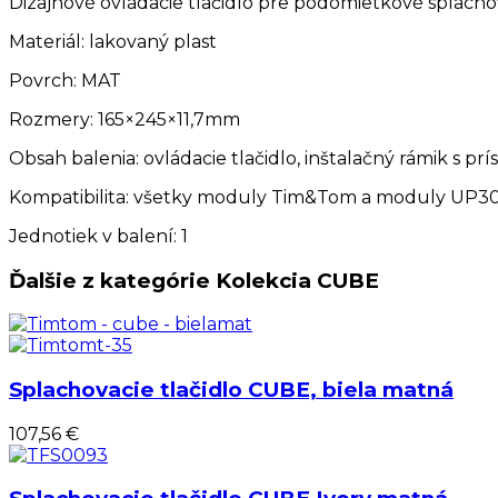
Dizajnové ovládacie tlačidlo pre podomietkové splacho
Materiál: lakovaný plast
Povrch: MAT
Rozmery: 165×245×11,7mm
Obsah balenia: ovládacie tlačidlo, inštalačný rámik s p
Kompatibilita: všetky moduly Tim&Tom a moduly UP3
Jednotiek v balení: 1
Ďalšie z kategórie Kolekcia CUBE
Splachovacie tlačidlo CUBE, biela matná
107,56 €