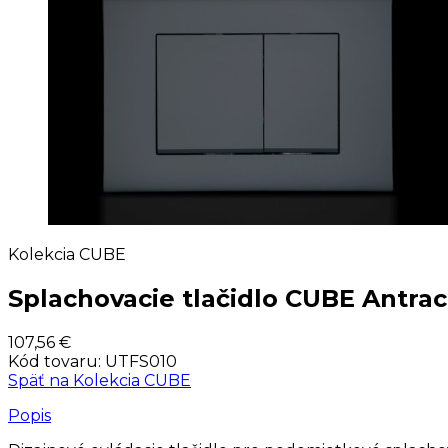
Kolekcia CUBE
Splachovacie tlačidlo CUBE Antrac
107,56 €
Kód tovaru:
UTFS010
Späť na
Kolekcia CUBE
Popis