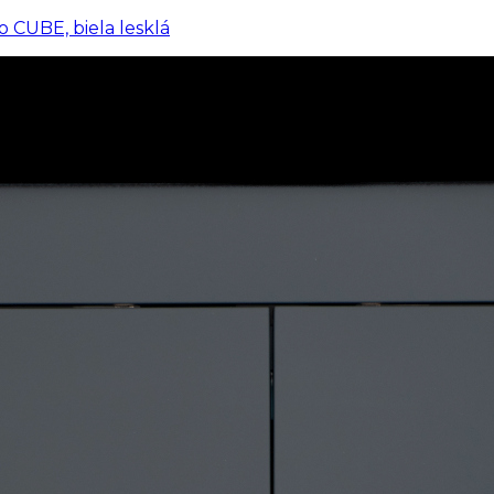
o CUBE, biela lesklá