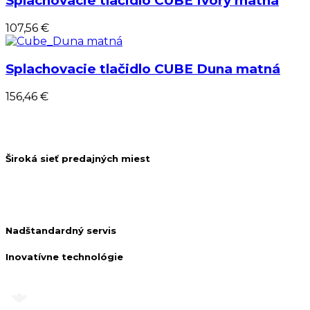
Splachovacie tlačidlo CUBE Ivory matná
107,56 €
Splachovacie tlačidlo CUBE Duna matná
156,46 €
Široká sieť predajných miest
Nadštandardný servis
Inovatívne technológie