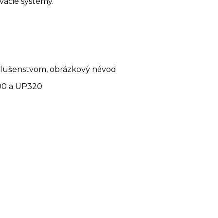
vacie systémy.
ríslušenstvom, obrázkový návod
00 a UP320